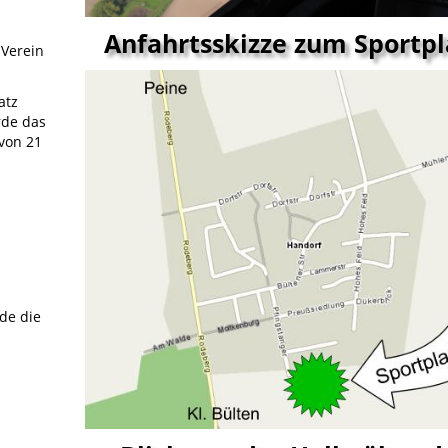
Anfahrtsskizze zum Sportpl
 Verein
atz
rde das
von 21
de die