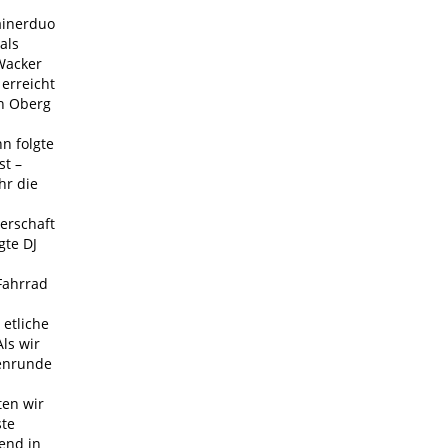
ainerduo
als
 Wacker
 erreicht
in Oberg
n folgte
st –
hr die
erschaft
gte DJ
Fahrrad
 etliche
Als wir
renrunde
en wir
ste
end in