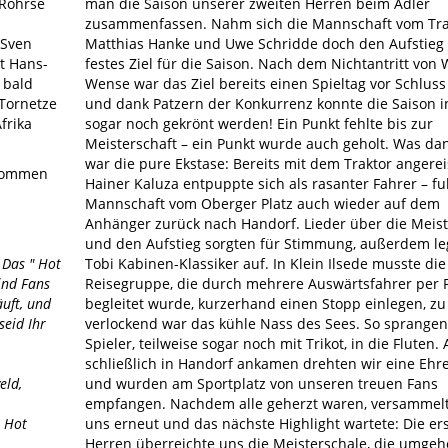
 Röhrse
man die Saison unserer zweiten Herren beim Adler
zusammenfassen. Nahm sich die Mannschaft vom Tr
 Sven
Matthias Hanke und Uwe Schridde doch den Aufstieg 
t Hans-
festes Ziel für die Saison. Nach dem Nichtantritt von
 bald
Wense war das Ziel bereits einen Spieltag vor Schluss
 Tornetze
und dank Patzern der Konkurrenz konnte die Saison 
frika
sogar noch gekrönt werden! Ein Punkt fehlte bis zur
Meisterschaft – ein Punkt wurde auch geholt. Was dan
war die pure Ekstase: Bereits mit dem Traktor angerei
ekommen
Hainer Kaluza entpuppte sich als rasanter Fahrer – fu
Mannschaft vom Oberger Platz auch wieder auf dem
Anhänger zurück nach Handorf. Lieder über die Meist
und den Aufstieg sorgten für Stimmung, außerdem le
 Das " Hot
Tobi Kabinen-Klassiker auf. In Klein Ilsede musste die
ind Fans
Reisegruppe, die durch mehrere Auswärtsfahrer per 
äuft, und
begleitet wurde, kurzerhand einen Stopp einlegen, zu
seid Ihr
verlockend war das kühle Nass des Sees. So sprangen
Spieler, teilweise sogar noch mit Trikot, in die Fluten. 
schließlich in Handorf ankamen drehten wir eine Eh
eld,
und wurden am Sportplatz von unseren treuen Fans
empfangen. Nachdem alle geherzt waren, versammelt
m Hot
uns erneut und das nächste Highlight wartete: Die er
Herren überreichte uns die Meisterschale, die umgeh