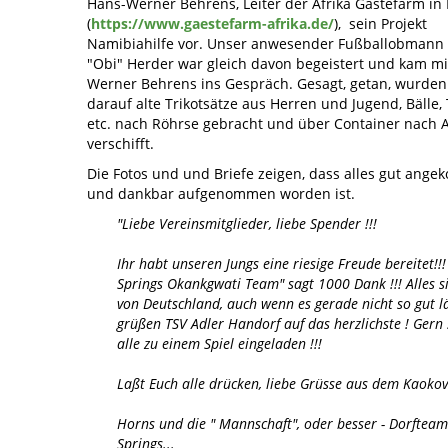
Hans-Werner Behrens, Leiter der Afrika Gästefarm in
(
https://www.gaestefarm-afrika.de/
), sein Projekt
Namibiahilfe vor. Unser anwesender Fußballobmann
"Obi" Herder war gleich davon begeistert und kam mi
Werner Behrens ins Gespräch. Gesagt, getan, wurden
darauf alte Trikotsätze aus Herren und Jugend, Bälle,
etc. nach Röhrse gebracht und über Container nach A
verschifft.
Die Fotos und und Briefe zeigen, dass alles gut ang
und dankbar aufgenommen worden ist.
"Liebe Vereinsmitglieder, liebe Spender !!!
Ihr habt unseren Jungs eine riesige Freude bereitet!!!
Springs Okankgwati Team" sagt 1000 Dank !!! Alles s
von Deutschland, auch wenn es gerade nicht so gut l
grüßen TSV Adler Handorf auf das herzlichste ! Gern 
alle zu einem Spiel eingeladen !!!
Laßt Euch alle drücken, liebe Grüsse aus dem Kaokov
Horns und die " Mannschaft", oder besser - Dorftea
Springs...