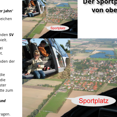
Der Sportp
von ob
er Jahn
"
zeichen
enden
SV
ielt.
ei
t.
ünden der
die
die
ster
atte zum
 und
ragen.