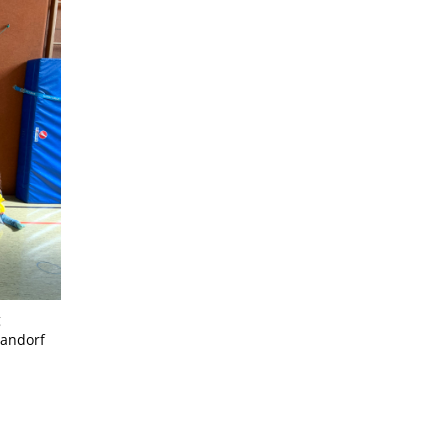
g
Handorf