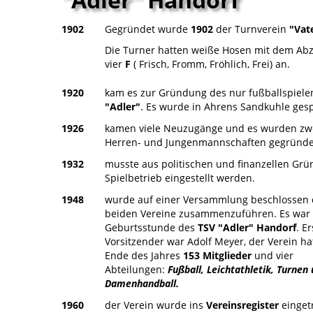
1902
Gegründet wurde
1902
der Turnverein
"Vat
Die Turner hatten weiße Hosen mit dem Ab
vier
F
( Frisch, Fromm, Fröhlich, Frei) an.
1920
kam es zur Gründung des nur fußballspiel
"Adler"
. Es wurde in Ahrens Sandkuhle gesp
1926
kamen viele Neuzugänge und es wurden zw
Herren- und Jungenmannschaften gegründe
1932
musste aus politischen und finanzellen Gr
Spielbetrieb eingestellt werden.
1948
wurde auf einer Versammlung beschlossen 
beiden Vereine zusammenzuführen. Es war 
Geburtsstunde des
TSV "Adler" Handorf
. Er
Vorsitzender war Adolf Meyer, der Verein h
Ende des Jahres
153 Mitglieder
und vier
Abteilungen:
Fußball, Leichtathletik, Turnen
Damenhandball.
1960
der Verein wurde ins
Vereinsregister
einget