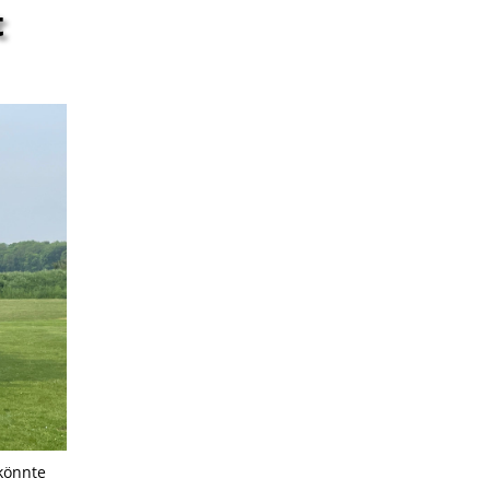
t
 könnte