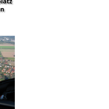
latz
en