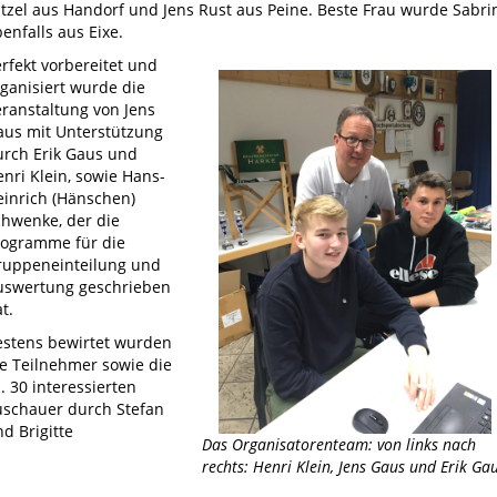
tzel aus Handorf und Jens Rust aus Peine. Beste Frau wurde Sabri
enfalls aus Eixe.
rfekt vorbereitet und
ganisiert wurde die
eranstaltung von Jens
aus mit Unterstützung
urch Erik Gaus und
nri Klein, sowie Hans-
einrich (Hänschen)
chwenke, der die
rogramme für die
ruppeneinteilung und
uswertung geschrieben
t.
estens bewirtet wurden
ie Teilnehmer sowie die
. 30 interessierten
uschauer durch Stefan
d Brigitte
Das Organisatorenteam: von links nach
rechts: Henri Klein, Jens Gaus und Erik Gau