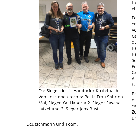
La
eb
Pe
or
V
G
d
He
H
S
P
G
A
ha
Die Sieger der 1. Handorfer Krökelnacht.
B
Von links nach rechts: Beste Frau Sabrina
d
Mai, Sieger Kai Haberta 2. Sieger Sascha
ca
Latzel und 3. Sieger Jens Rust.
Z
un
Deutschmann und Team.