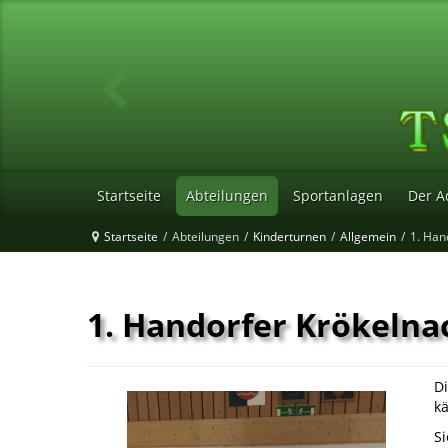
Startseite
Abteilungen
Sportanlagen
Der A
Startseite
/
Abteilungen
/
Kinderturnen
/
Allgemein
/
1. Han
1. Handorfer Krökelna
Di
k
Si