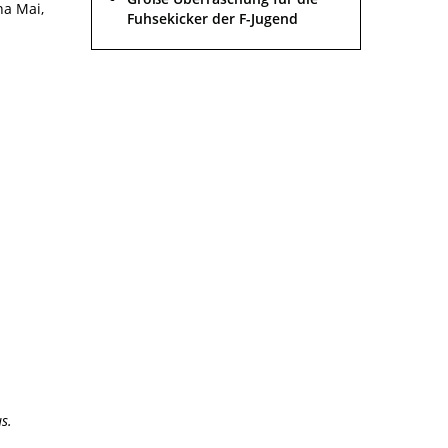
na Mai,
Fuhsekicker der F-Jugend
s.